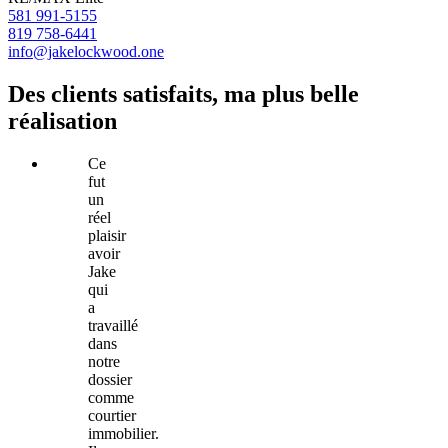
581 991-5155
819 758-6441
info@jakelockwood.one
Des clients satisfaits, ma plus belle
réalisation
Ce
fut
un
réel
plaisir
avoir
Jake
qui
a
travaillé
dans
notre
dossier
comme
courtier
immobilier.