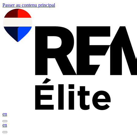
Passer au contenu principal
en
en