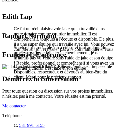
Edith Lap
Ce fut un réel plaisir avoir Jake qui a travaillé dans
notre dossier comme courtier immobilier. Il est
Raphael Normand
compréhensif, toujours à l'écoute et disponible. De plus,
il a une super équipe qui travaille avec lui. Vous pouvez
Service irréprochable, on a été suivi tout au long du
compter sur lui. N'hésiter pas à le communiquer si vous
processus afin de faliciter le cheminement, je ne
François L Espérance
besoin informations.
m'aurais pas vu vendre sans l'aide de jake et son équipe
! Rapide, professionnel et compréhensif si vous avez un
Le service rendu par Jake et son équipe est impeccable.
courtier à choisir c'est jake et son équipe !
Disponibles, respectueux et dévoués au bien-être du
client. Merci pour le précieux support!
Démarrez la conversation
Pour toute question ou discussion sur vos projets immobiliers,
n'hésitez pas à me contacter. Votre réussite est ma priorité.
Me contacter
Téléphone
C.
581 991-5155